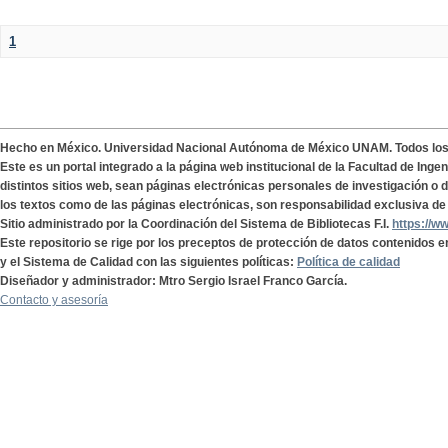
1
Hecho en México. Universidad Nacional Autónoma de México UNAM. Todos lo
Este es un portal integrado a la página web institucional de la Facultad de Ing
distintos sitios web, sean páginas electrónicas personales de investigación o de
los textos como de las páginas electrónicas, son responsabilidad exclusiva de 
Sitio administrado por la Coordinación del Sistema de Bibliotecas F.I.
https://w
Este repositorio se rige por los preceptos de protección de datos contenidos e
y el Sistema de Calidad con las siguientes políticas:
Política de calidad
Diseñador y administrador: Mtro Sergio Israel Franco García.
Contacto y asesoría