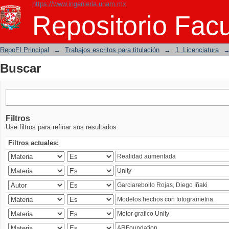
https://www.ingenieria.unam.mx
Buscar
Repositorio Facu
RepoFI Principal
→
Trabajos escritos para titulación
→
1. Licenciatura
Buscar
Filtros
Use filtros para refinar sus resultados.
Filtros actuales: