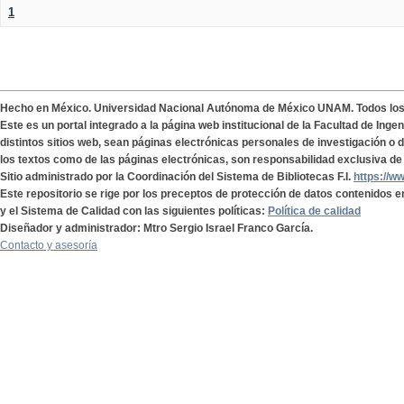
1
Hecho en México. Universidad Nacional Autónoma de México UNAM. Todos lo
Este es un portal integrado a la página web institucional de la Facultad de Ing
distintos sitios web, sean páginas electrónicas personales de investigación o de
los textos como de las páginas electrónicas, son responsabilidad exclusiva de 
Sitio administrado por la Coordinación del Sistema de Bibliotecas F.I.
https://w
Este repositorio se rige por los preceptos de protección de datos contenidos e
y el Sistema de Calidad con las siguientes políticas:
Política de calidad
Diseñador y administrador: Mtro Sergio Israel Franco García.
Contacto y asesoría