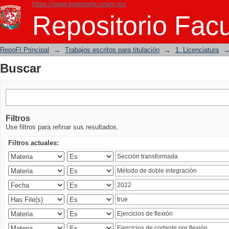
https://www.ingenieria.unam.mx
Buscar
Repositorio Facu
RepoFI Principal
→
Trabajos escritos para titulación
→
1. Licenciatura
Buscar
Filtros
Use filtros para refinar sus resultados.
Filtros actuales: