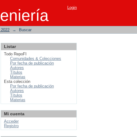
Login
eniería
o 2022
→
Buscar
Listar
Todo RepoFI
Comunidades & Colecciones
Por fecha de publicación
Autores
Títulos
Materias
Esta colección
Por fecha de publicación
Autores
Títulos
Materias
Mi cuenta
Acceder
Registro