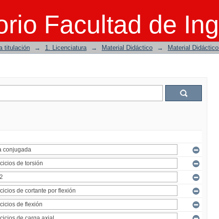
rio Facultad de Ing
 titulación
→
1. Licenciatura
→
Material Didáctico
→
Material Didáctic