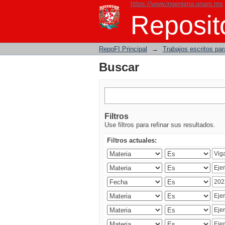
https://www.ingenieria.unam.mx
Buscar
Reposito
RepoFI Principal
→
Trabajos escritos para
Buscar
Filtros
Use filtros para refinar sus resultados.
Filtros actuales: