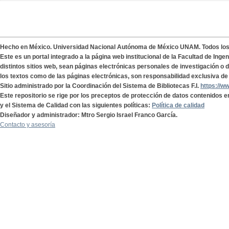
Hecho en México. Universidad Nacional Autónoma de México UNAM. Todos lo
Este es un portal integrado a la página web institucional de la Facultad de Ing
distintos sitios web, sean páginas electrónicas personales de investigación o de
los textos como de las páginas electrónicas, son responsabilidad exclusiva de 
Sitio administrado por la Coordinación del Sistema de Bibliotecas F.I.
https://w
Este repositorio se rige por los preceptos de protección de datos contenidos e
y el Sistema de Calidad con las siguientes políticas:
Política de calidad
Diseñador y administrador: Mtro Sergio Israel Franco García.
Contacto y asesoría