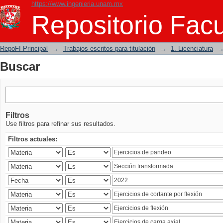
https://www.ingenieria.unam.mx
Buscar
Repositorio Facu
RepoFI Principal
→
Trabajos escritos para titulación
→
1. Licenciatura
Buscar
Filtros
Use filtros para refinar sus resultados.
Filtros actuales: