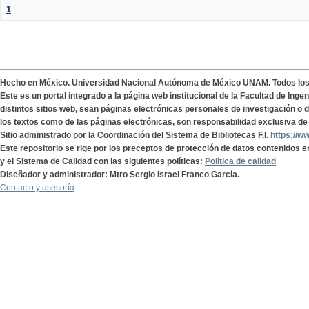
1
Hecho en México. Universidad Nacional Autónoma de México UNAM. Todos lo
Este es un portal integrado a la página web institucional de la Facultad de Ing
distintos sitios web, sean páginas electrónicas personales de investigación o de
los textos como de las páginas electrónicas, son responsabilidad exclusiva de 
Sitio administrado por la Coordinación del Sistema de Bibliotecas F.I.
https://w
Este repositorio se rige por los preceptos de protección de datos contenidos e
y el Sistema de Calidad con las siguientes políticas:
Política de calidad
Diseñador y administrador: Mtro Sergio Israel Franco García.
Contacto y asesoría