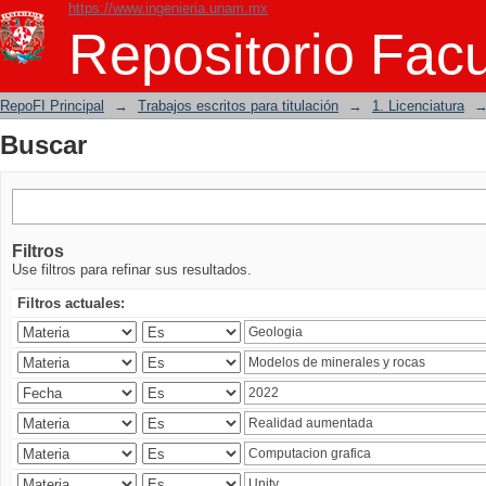
https://www.ingenieria.unam.mx
Buscar
Repositorio Facu
RepoFI Principal
→
Trabajos escritos para titulación
→
1. Licenciatura
Buscar
Filtros
Use filtros para refinar sus resultados.
Filtros actuales: