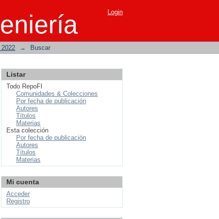
Login
eniería
o 2022
→
Buscar
Listar
Todo RepoFI
Comunidades & Colecciones
Por fecha de publicación
Autores
Títulos
Materias
Esta colección
Por fecha de publicación
Autores
Títulos
Materias
Mi cuenta
Acceder
Registro