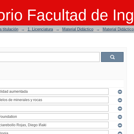
rio Facultad de Ing
 titulación
→
1. Licenciatura
→
Material Didáctico
→
Material Didáctic