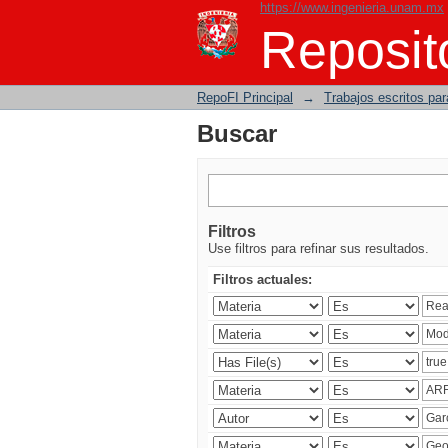
https://www.ingenieria.unam.mx
Buscar
Reposito
RepoFI Principal
→
Trabajos escritos para
Buscar
Filtros
Use filtros para refinar sus resultados.
Filtros actuales: