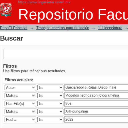
https://www.ingenieria.unam.mx
Buscar
Repositorio Facu
RepoFI Principal
→
Trabajos escritos para titulación
→
1. Licenciatura
Buscar
Filtros
Use filtros para refinar sus resultados.
Filtros actuales: