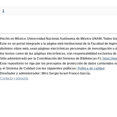
1
Hecho en México. Universidad Nacional Autónoma de México UNAM. Todos lo
Este es un portal integrado a la página web institucional de la Facultad de Ing
distintos sitios web, sean páginas electrónicas personales de investigación o de
los textos como de las páginas electrónicas, son responsabilidad exclusiva de 
Sitio administrado por la Coordinación del Sistema de Bibliotecas F.I.
https://w
Este repositorio se rige por los preceptos de protección de datos contenidos e
y el Sistema de Calidad con las siguientes políticas:
Política de calidad
Diseñador y administrador: Mtro Sergio Israel Franco García.
Contacto y asesoría