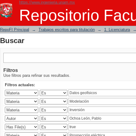
https://www.ingenieria.unam.mx
Buscar
Repositorio Facu
RepoFI Principal
→
Trabajos escritos para titulación
→
1. Licenciatura
Buscar
Filtros
Use filtros para refinar sus resultados.
Filtros actuales: