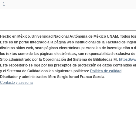
1
Hecho en México. Universidad Nacional Autónoma de México UNAM. Todos lo
Este es un portal integrado a la página web institucional de la Facultad de Ing
distintos sitios web, sean páginas electrónicas personales de investigación o de
los textos como de las páginas electrónicas, son responsabilidad exclusiva de 
Sitio administrado por la Coordinación del Sistema de Bibliotecas F.I.
https://w
Este repositorio se rige por los preceptos de protección de datos contenidos e
y el Sistema de Calidad con las siguientes políticas:
Política de calidad
Diseñador y administrador: Mtro Sergio Israel Franco García.
Contacto y asesoría