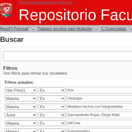
https://www.ingenieria.unam.mx
Buscar
Repositorio Facu
RepoFI Principal
→
Trabajos escritos para titulación
→
1. Licenciatura
Buscar
Filtros
Use filtros para refinar sus resultados.
Filtros actuales: