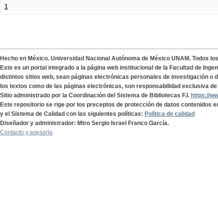
1
Hecho en México. Universidad Nacional Autónoma de México UNAM. Todos lo
Este es un portal integrado a la página web institucional de la Facultad de Ing
distintos sitios web, sean páginas electrónicas personales de investigación o de
los textos como de las páginas electrónicas, son responsabilidad exclusiva de 
Sitio administrado por la Coordinación del Sistema de Bibliotecas F.I.
https://w
Este repositorio se rige por los preceptos de protección de datos contenidos e
y el Sistema de Calidad con las siguientes políticas:
Política de calidad
Diseñador y administrador: Mtro Sergio Israel Franco García.
Contacto y asesoría