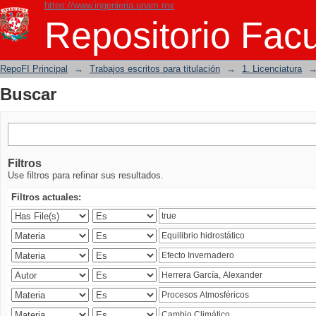
https://www.ingenieria.unam.mx
Buscar
Repositorio Facu
RepoFI Principal
→
Trabajos escritos para titulación
→
1. Licenciatura
Buscar
Filtros
Use filtros para refinar sus resultados.
Filtros actuales: