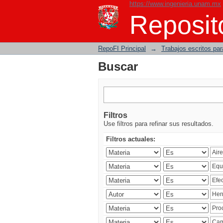
https://www.ingenieria.unam.mx
Buscar
Reposito
RepoFI Principal
→
Trabajos escritos para
Buscar
Filtros
Use filtros para refinar sus resultados.
Filtros actuales: