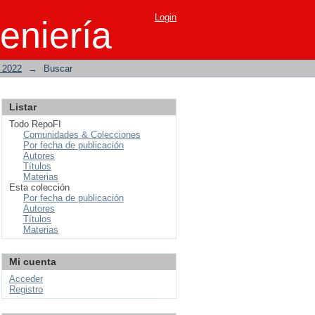
Login
eniería
o 2022
→
Buscar
Listar
Todo RepoFI
Comunidades & Colecciones
Por fecha de publicación
Autores
Títulos
Materias
Esta colección
Por fecha de publicación
Autores
Títulos
Materias
Mi cuenta
Acceder
Registro