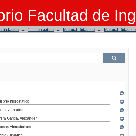
rio Facultad de Ing
 titulación
→
1. Licenciatura
→
Material Didáctico
→
Material Didáctic