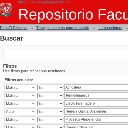
https://www.ingenieria.unam.mx
Buscar
Repositorio Facu
RepoFI Principal
→
Trabajos escritos para titulación
→
1. Licenciatura
Buscar
Filtros
Use filtros para refinar sus resultados.
Filtros actuales: