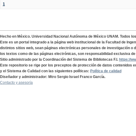
1
Hecho en México. Universidad Nacional Autónoma de México UNAM. Todos lo
Este es un portal integrado a la página web institucional de la Facultad de Ing
distintos sitios web, sean páginas electrónicas personales de investigación o de
los textos como de las páginas electrónicas, son responsabilidad exclusiva de 
Sitio administrado por la Coordinación del Sistema de Bibliotecas F.I.
https://w
Este repositorio se rige por los preceptos de protección de datos contenidos e
y el Sistema de Calidad con las siguientes políticas:
Política de calidad
Diseñador y administrador: Mtro Sergio Israel Franco García.
Contacto y asesoría