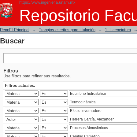
https://www.ingenieria.unam.mx
Buscar
Repositorio Facu
RepoFI Principal
→
Trabajos escritos para titulación
→
1. Licenciatura
Buscar
Filtros
Use filtros para refinar sus resultados.
Filtros actuales: