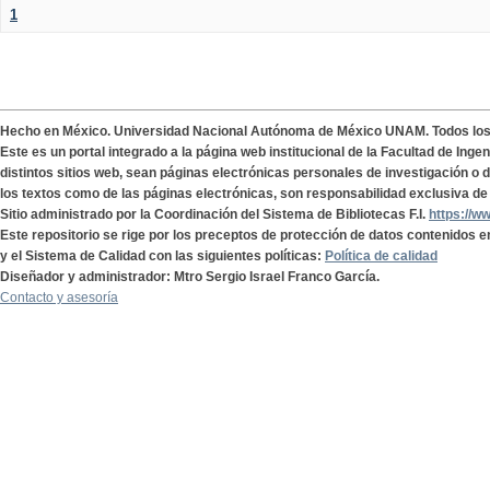
1
Hecho en México. Universidad Nacional Autónoma de México UNAM. Todos lo
Este es un portal integrado a la página web institucional de la Facultad de Ing
distintos sitios web, sean páginas electrónicas personales de investigación o de
los textos como de las páginas electrónicas, son responsabilidad exclusiva de 
Sitio administrado por la Coordinación del Sistema de Bibliotecas F.I.
https://w
Este repositorio se rige por los preceptos de protección de datos contenidos e
y el Sistema de Calidad con las siguientes políticas:
Política de calidad
Diseñador y administrador: Mtro Sergio Israel Franco García.
Contacto y asesoría