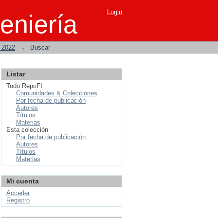
Login
eniería
o 2022
→
Buscar
Listar
Todo RepoFI
Comunidades & Colecciones
Por fecha de publicación
Autores
Títulos
Materias
Esta colección
Por fecha de publicación
Autores
Títulos
Materias
Mi cuenta
Acceder
Registro