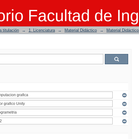
rio Facultad de Ing
 titulación
→
1. Licenciatura
→
Material Didáctico
→
Material Didáctic