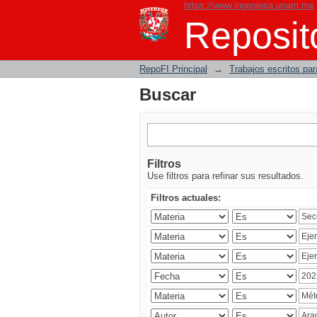
https://www.ingenieria.unam.mx
Buscar
Reposito
RepoFI Principal
→
Trabajos escritos para
Buscar
Filtros
Use filtros para refinar sus resultados.
Filtros actuales: