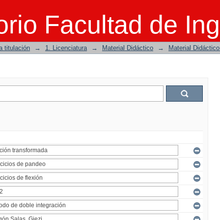
rio Facultad de Ing
 titulación
→
1. Licenciatura
→
Material Didáctico
→
Material Didáctic