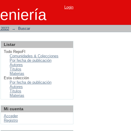
Login
eniería
o 2022
→
Buscar
Listar
Todo RepoFI
Comunidades & Colecciones
Por fecha de publicación
Autores
Títulos
Materias
Esta colección
Por fecha de publicación
Autores
Títulos
Materias
Mi cuenta
Acceder
Registro