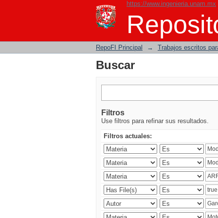
https://www.ingenieria.unam.mx
Buscar
Reposito
RepoFI Principal
→
Trabajos escritos para
Buscar
Filtros
Use filtros para refinar sus resultados.
Filtros actuales: