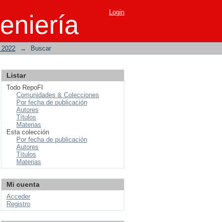
Login
eniería
o 2022
→
Buscar
Listar
Todo RepoFI
Comunidades & Colecciones
Por fecha de publicación
Autores
Títulos
Materias
Esta colección
Por fecha de publicación
Autores
Títulos
Materias
Mi cuenta
Acceder
Registro