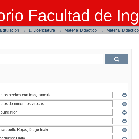
rio Facultad de Ing
 titulación
→
1. Licenciatura
→
Material Didáctico
→
Material Didáctic