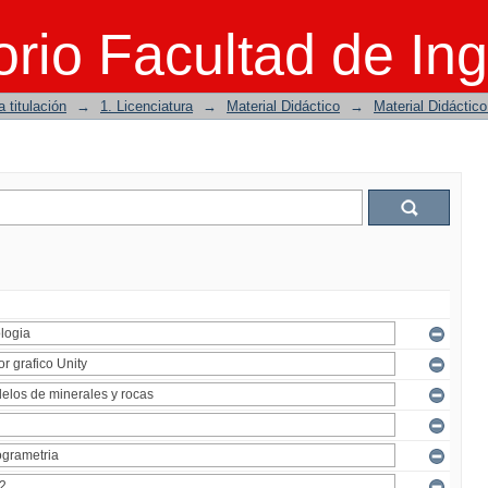
rio Facultad de Ing
 titulación
→
1. Licenciatura
→
Material Didáctico
→
Material Didáctic