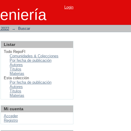
Login
eniería
o 2022
→
Buscar
Listar
Todo RepoFI
Comunidades & Colecciones
Por fecha de publicación
Autores
Títulos
Materias
Esta colección
Por fecha de publicación
Autores
Títulos
Materias
Mi cuenta
Acceder
Registro