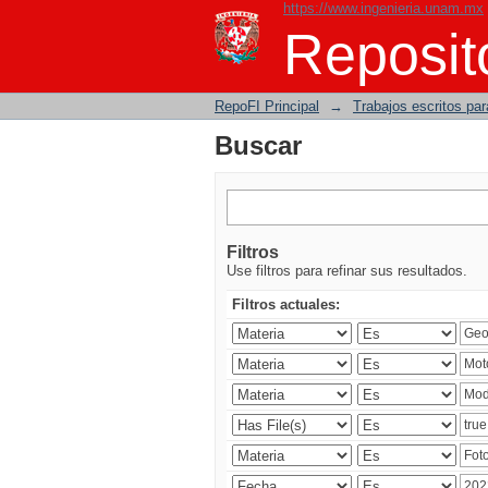
https://www.ingenieria.unam.mx
Buscar
Reposito
RepoFI Principal
→
Trabajos escritos para
Buscar
Filtros
Use filtros para refinar sus resultados.
Filtros actuales: