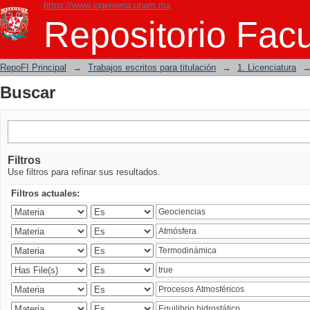
https://www.ingenieria.unam.mx
Buscar
Repositorio Facu
RepoFI Principal
→
Trabajos escritos para titulación
→
1. Licenciatura
Buscar
Filtros
Use filtros para refinar sus resultados.
Filtros actuales: