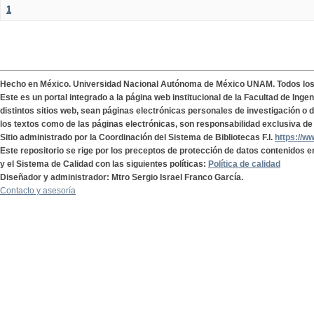
1
Hecho en México. Universidad Nacional Autónoma de México UNAM. Todos lo
Este es un portal integrado a la página web institucional de la Facultad de Ing
distintos sitios web, sean páginas electrónicas personales de investigación o de
los textos como de las páginas electrónicas, son responsabilidad exclusiva de 
Sitio administrado por la Coordinación del Sistema de Bibliotecas F.I.
https://w
Este repositorio se rige por los preceptos de protección de datos contenidos e
y el Sistema de Calidad con las siguientes políticas:
Política de calidad
Diseñador y administrador: Mtro Sergio Israel Franco García.
Contacto y asesoría