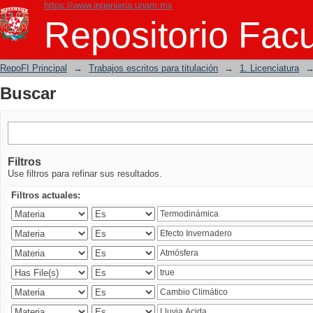
https://www.ingenieria.unam.mx
Buscar
Repositorio Facu
RepoFI Principal
→
Trabajos escritos para titulación
→
1. Licenciatura
Buscar
Filtros
Use filtros para refinar sus resultados.
Filtros actuales: