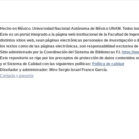
Hecho en México. Universidad Nacional Autónoma de México UNAM. Todos lo
Este es un portal integrado a la página web institucional de la Facultad de Ing
distintos sitios web, sean páginas electrónicas personales de investigación o de
los textos como de las páginas electrónicas, son responsabilidad exclusiva de 
Sitio administrado por la Coordinación del Sistema de Bibliotecas F.I.
https://w
Este repositorio se rige por los preceptos de protección de datos contenidos e
y el Sistema de Calidad con las siguientes políticas:
Política de calidad
Diseñador y administrador: Mtro Sergio Israel Franco García.
Contacto y asesoría