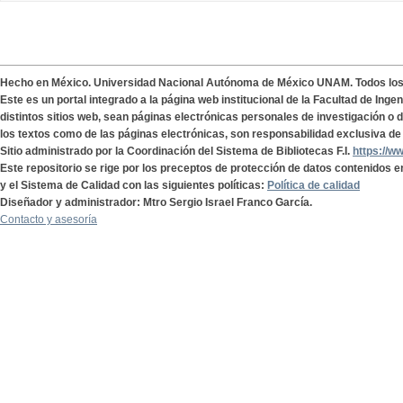
Hecho en México. Universidad Nacional Autónoma de México UNAM. Todos lo
Este es un portal integrado a la página web institucional de la Facultad de Ing
distintos sitios web, sean páginas electrónicas personales de investigación o de
los textos como de las páginas electrónicas, son responsabilidad exclusiva de 
Sitio administrado por la Coordinación del Sistema de Bibliotecas F.I.
https://w
Este repositorio se rige por los preceptos de protección de datos contenidos e
y el Sistema de Calidad con las siguientes políticas:
Política de calidad
Diseñador y administrador: Mtro Sergio Israel Franco García.
Contacto y asesoría