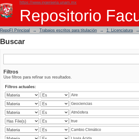
https://www.ingenieria.unam.mx
Buscar
Repositorio Facu
RepoFI Principal
→
Trabajos escritos para titulación
→
1. Licenciatura
Buscar
Filtros
Use filtros para refinar sus resultados.
Filtros actuales: