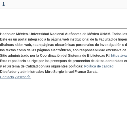
1
Hecho en México. Universidad Nacional Autónoma de México UNAM. Todos lo
Este es un portal integrado a la página web institucional de la Facultad de Ing
distintos sitios web, sean páginas electrónicas personales de investigación o de
los textos como de las páginas electrónicas, son responsabilidad exclusiva de 
Sitio administrado por la Coordinación del Sistema de Bibliotecas F.I.
https://w
Este repositorio se rige por los preceptos de protección de datos contenidos e
y el Sistema de Calidad con las siguientes políticas:
Política de calidad
Diseñador y administrador: Mtro Sergio Israel Franco García.
Contacto y asesoría