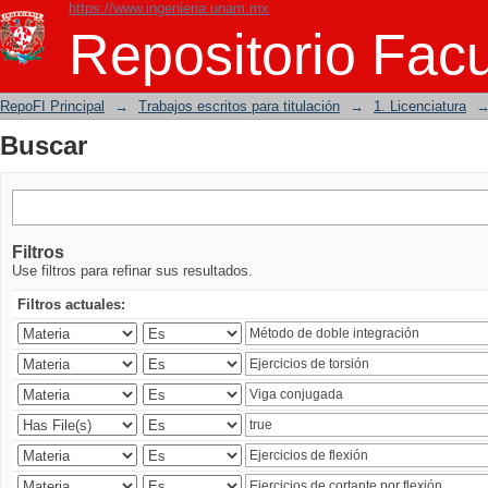
https://www.ingenieria.unam.mx
Buscar
Repositorio Facu
RepoFI Principal
→
Trabajos escritos para titulación
→
1. Licenciatura
Buscar
Filtros
Use filtros para refinar sus resultados.
Filtros actuales: