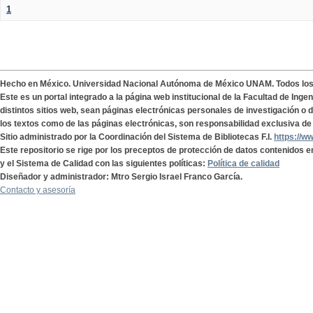
1
Hecho en México. Universidad Nacional Autónoma de México UNAM. Todos lo
Este es un portal integrado a la página web institucional de la Facultad de Ing
distintos sitios web, sean páginas electrónicas personales de investigación o de
los textos como de las páginas electrónicas, son responsabilidad exclusiva de 
Sitio administrado por la Coordinación del Sistema de Bibliotecas F.I.
https://w
Este repositorio se rige por los preceptos de protección de datos contenidos e
y el Sistema de Calidad con las siguientes políticas:
Política de calidad
Diseñador y administrador: Mtro Sergio Israel Franco García.
Contacto y asesoría