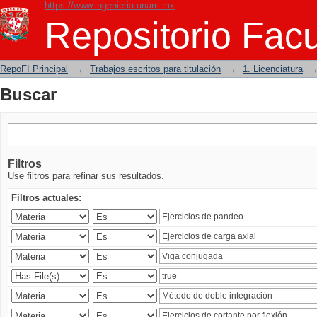
https://www.ingenieria.unam.mx
Buscar
Repositorio Facu
RepoFI Principal
→
Trabajos escritos para titulación
→
1. Licenciatura
Buscar
Filtros
Use filtros para refinar sus resultados.
Filtros actuales: