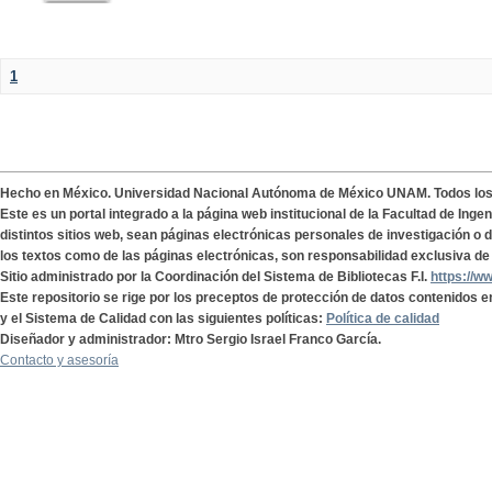
1
Hecho en México. Universidad Nacional Autónoma de México UNAM. Todos lo
Este es un portal integrado a la página web institucional de la Facultad de Ing
distintos sitios web, sean páginas electrónicas personales de investigación o de
los textos como de las páginas electrónicas, son responsabilidad exclusiva de 
Sitio administrado por la Coordinación del Sistema de Bibliotecas F.I.
https://w
Este repositorio se rige por los preceptos de protección de datos contenidos e
y el Sistema de Calidad con las siguientes políticas:
Política de calidad
Diseñador y administrador: Mtro Sergio Israel Franco García.
Contacto y asesoría