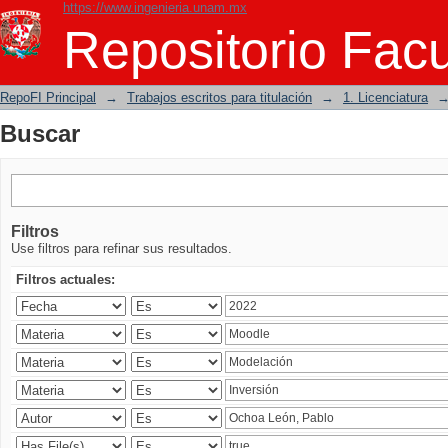
https://www.ingenieria.unam.mx
Buscar
Repositorio Facu
RepoFI Principal
→
Trabajos escritos para titulación
→
1. Licenciatura
Buscar
Filtros
Use filtros para refinar sus resultados.
Filtros actuales: