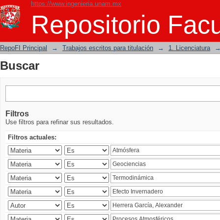
https://www.ingenieria.unam.mx
Buscar
Repositorio Facu
RepoFI Principal
→
Trabajos escritos para titulación
→
1. Licenciatura
Buscar
Filtros
Use filtros para refinar sus resultados.
Filtros actuales: