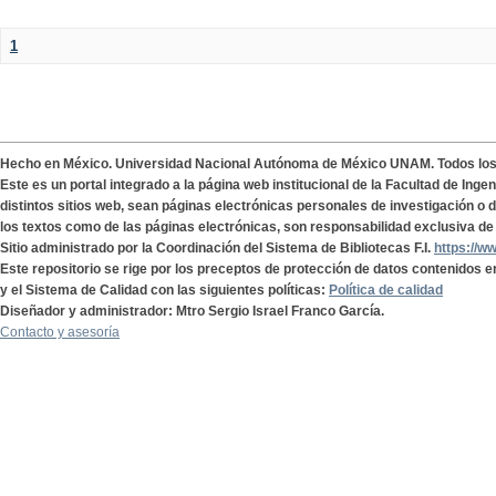
1
Hecho en México. Universidad Nacional Autónoma de México UNAM. Todos lo
Este es un portal integrado a la página web institucional de la Facultad de Ing
distintos sitios web, sean páginas electrónicas personales de investigación o de
los textos como de las páginas electrónicas, son responsabilidad exclusiva de 
Sitio administrado por la Coordinación del Sistema de Bibliotecas F.I.
https://w
Este repositorio se rige por los preceptos de protección de datos contenidos e
y el Sistema de Calidad con las siguientes políticas:
Política de calidad
Diseñador y administrador: Mtro Sergio Israel Franco García.
Contacto y asesoría