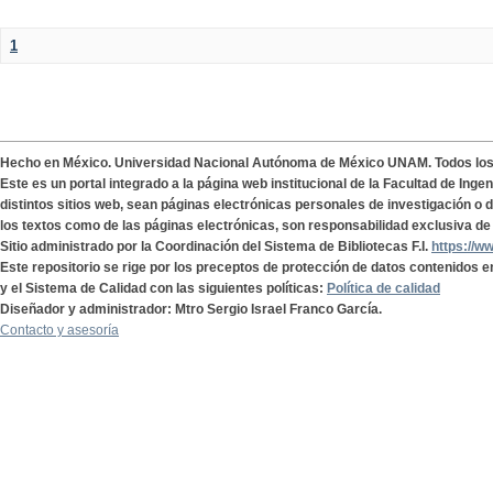
1
Hecho en México. Universidad Nacional Autónoma de México UNAM. Todos lo
Este es un portal integrado a la página web institucional de la Facultad de Ing
distintos sitios web, sean páginas electrónicas personales de investigación o de
los textos como de las páginas electrónicas, son responsabilidad exclusiva de 
Sitio administrado por la Coordinación del Sistema de Bibliotecas F.I.
https://w
Este repositorio se rige por los preceptos de protección de datos contenidos e
y el Sistema de Calidad con las siguientes políticas:
Política de calidad
Diseñador y administrador: Mtro Sergio Israel Franco García.
Contacto y asesoría