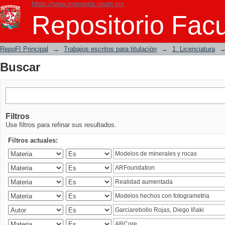
https://www.ingenieria.unam.mx
Buscar
Repositorio Facu
RepoFI Principal
→
Trabajos escritos para titulación
→
1. Licenciatura
Buscar
Filtros
Use filtros para refinar sus resultados.
Filtros actuales: