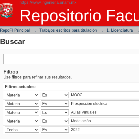
https://www.ingenieria.unam.mx
Buscar
Repositorio Facu
RepoFI Principal
→
Trabajos escritos para titulación
→
1. Licenciatura
Buscar
Filtros
Use filtros para refinar sus resultados.
Filtros actuales: