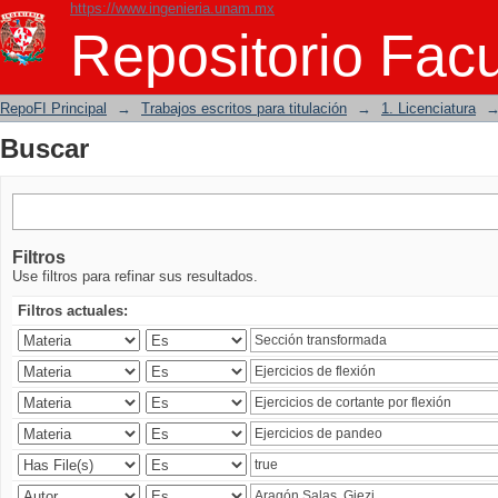
https://www.ingenieria.unam.mx
Buscar
Repositorio Facu
RepoFI Principal
→
Trabajos escritos para titulación
→
1. Licenciatura
Buscar
Filtros
Use filtros para refinar sus resultados.
Filtros actuales: