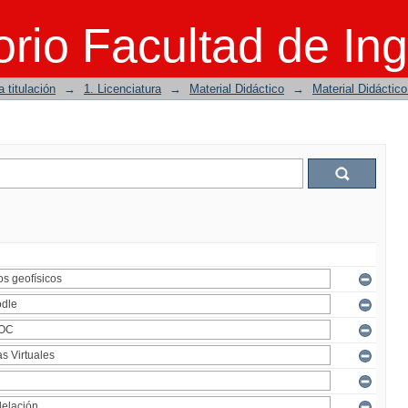
rio Facultad de Ing
 titulación
→
1. Licenciatura
→
Material Didáctico
→
Material Didáctic