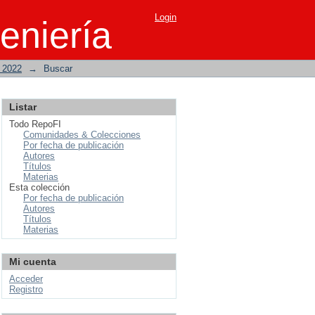
Login
eniería
o 2022
→
Buscar
Listar
Todo RepoFI
Comunidades & Colecciones
Por fecha de publicación
Autores
Títulos
Materias
Esta colección
Por fecha de publicación
Autores
Títulos
Materias
Mi cuenta
Acceder
Registro