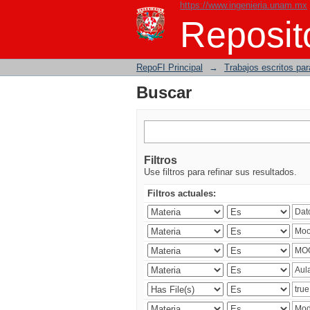
https://www.ingenieria.unam.mx
Buscar
Reposito
RepoFI Principal
→
Trabajos escritos para
Buscar
Filtros
Use filtros para refinar sus resultados.
Filtros actuales: