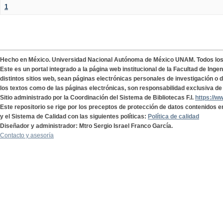
1
Hecho en México. Universidad Nacional Autónoma de México UNAM. Todos lo
Este es un portal integrado a la página web institucional de la Facultad de Ing
distintos sitios web, sean páginas electrónicas personales de investigación o de
los textos como de las páginas electrónicas, son responsabilidad exclusiva de 
Sitio administrado por la Coordinación del Sistema de Bibliotecas F.I.
https://w
Este repositorio se rige por los preceptos de protección de datos contenidos e
y el Sistema de Calidad con las siguientes políticas:
Política de calidad
Diseñador y administrador: Mtro Sergio Israel Franco García.
Contacto y asesoría