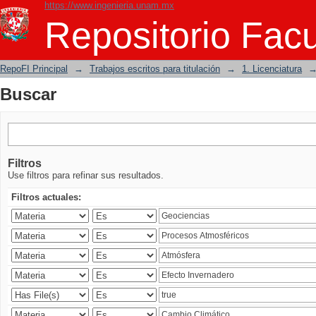
https://www.ingenieria.unam.mx
Buscar
Repositorio Facu
RepoFI Principal
→
Trabajos escritos para titulación
→
1. Licenciatura
Buscar
Filtros
Use filtros para refinar sus resultados.
Filtros actuales: