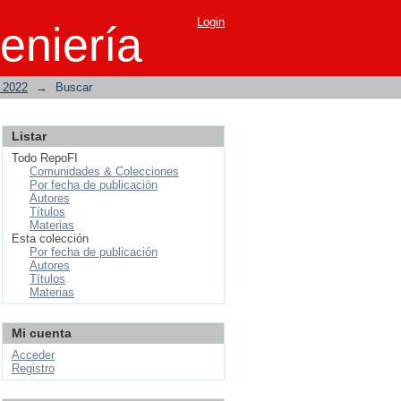
Login
eniería
o 2022
→
Buscar
Listar
Todo RepoFI
Comunidades & Colecciones
Por fecha de publicación
Autores
Títulos
Materias
Esta colección
Por fecha de publicación
Autores
Títulos
Materias
Mi cuenta
Acceder
Registro