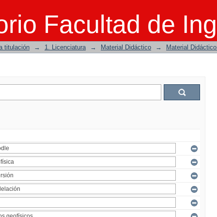
rio Facultad de Ing
 titulación
→
1. Licenciatura
→
Material Didáctico
→
Material Didáctic