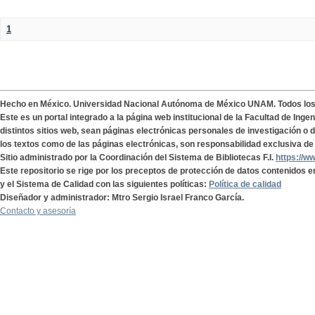
1
Hecho en México. Universidad Nacional Autónoma de México UNAM. Todos lo
Este es un portal integrado a la página web institucional de la Facultad de Ing
distintos sitios web, sean páginas electrónicas personales de investigación o de
los textos como de las páginas electrónicas, son responsabilidad exclusiva de 
Sitio administrado por la Coordinación del Sistema de Bibliotecas F.I.
https://w
Este repositorio se rige por los preceptos de protección de datos contenidos e
y el Sistema de Calidad con las siguientes políticas:
Política de calidad
Diseñador y administrador: Mtro Sergio Israel Franco García.
Contacto y asesoría