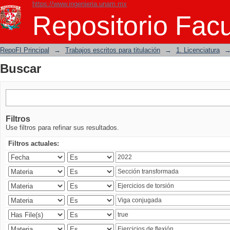
https://www.ingenieria.unam.mx
Buscar
Repositorio Facu
RepoFI Principal
→
Trabajos escritos para titulación
→
1. Licenciatura
Buscar
Filtros
Use filtros para refinar sus resultados.
Filtros actuales: