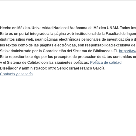
Hecho en México. Universidad Nacional Autónoma de México UNAM. Todos lo
Este es un portal integrado a la página web institucional de la Facultad de Ing
distintos sitios web, sean páginas electrónicas personales de investigación o de
los textos como de las páginas electrónicas, son responsabilidad exclusiva de 
Sitio administrado por la Coordinación del Sistema de Bibliotecas F.I.
https://w
Este repositorio se rige por los preceptos de protección de datos contenidos e
y el Sistema de Calidad con las siguientes políticas:
Política de calidad
Diseñador y administrador: Mtro Sergio Israel Franco García.
Contacto y asesoría