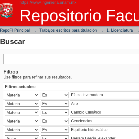
https://www.ingenieria.unam.mx
Buscar
Repositorio Facu
RepoFI Principal
→
Trabajos escritos para titulación
→
1. Licenciatura
Buscar
Filtros
Use filtros para refinar sus resultados.
Filtros actuales: