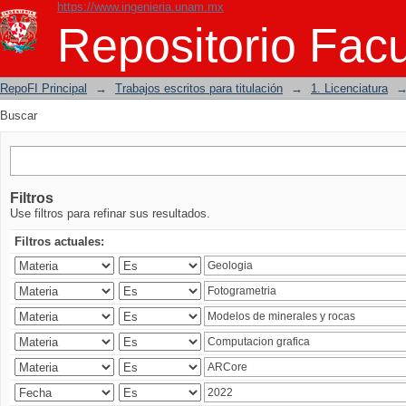
https://www.ingenieria.unam.mx
Buscar
Repositorio Facu
RepoFI Principal
→
Trabajos escritos para titulación
→
1. Licenciatura
Buscar
Filtros
Use filtros para refinar sus resultados.
Filtros actuales: