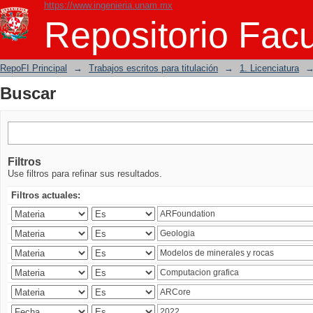
https://www.ingenieria.unam.mx
Buscar
Repositorio Facu
RepoFI Principal
→
Trabajos escritos para titulación
→
1. Licenciatura
Buscar
Filtros
Use filtros para refinar sus resultados.
Filtros actuales: