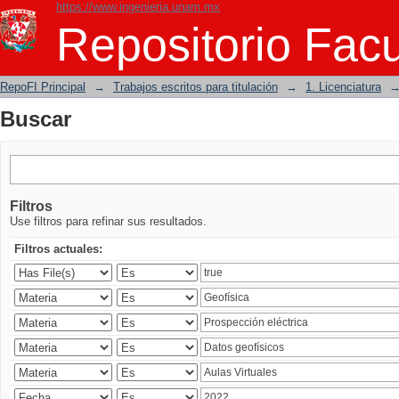
https://www.ingenieria.unam.mx
Buscar
Repositorio Facu
RepoFI Principal
→
Trabajos escritos para titulación
→
1. Licenciatura
Buscar
Filtros
Use filtros para refinar sus resultados.
Filtros actuales: