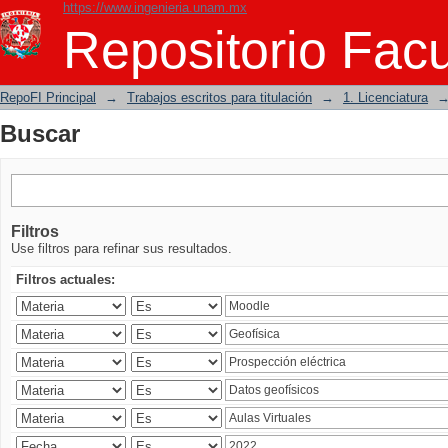
https://www.ingenieria.unam.mx
Buscar
Repositorio Facu
RepoFI Principal
→
Trabajos escritos para titulación
→
1. Licenciatura
Buscar
Filtros
Use filtros para refinar sus resultados.
Filtros actuales: