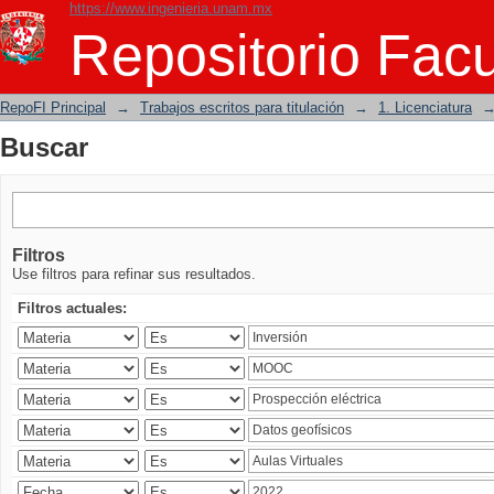
https://www.ingenieria.unam.mx
Buscar
Repositorio Facu
RepoFI Principal
→
Trabajos escritos para titulación
→
1. Licenciatura
Buscar
Filtros
Use filtros para refinar sus resultados.
Filtros actuales: