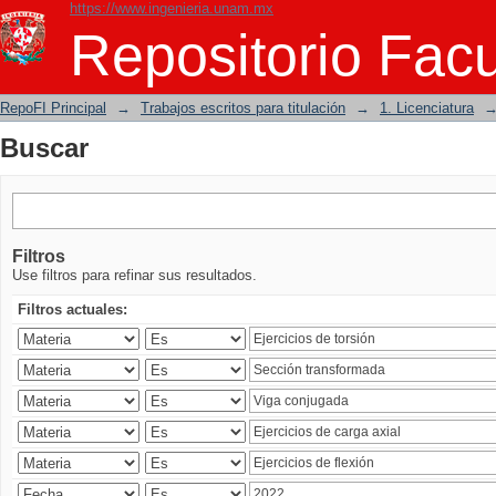
https://www.ingenieria.unam.mx
Buscar
Repositorio Facu
RepoFI Principal
→
Trabajos escritos para titulación
→
1. Licenciatura
Buscar
Filtros
Use filtros para refinar sus resultados.
Filtros actuales: