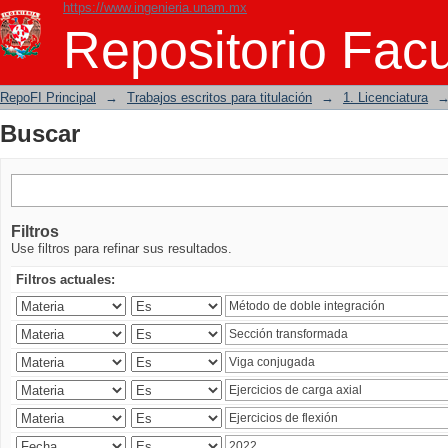
https://www.ingenieria.unam.mx
Buscar
Repositorio Facu
RepoFI Principal
→
Trabajos escritos para titulación
→
1. Licenciatura
Buscar
Filtros
Use filtros para refinar sus resultados.
Filtros actuales: