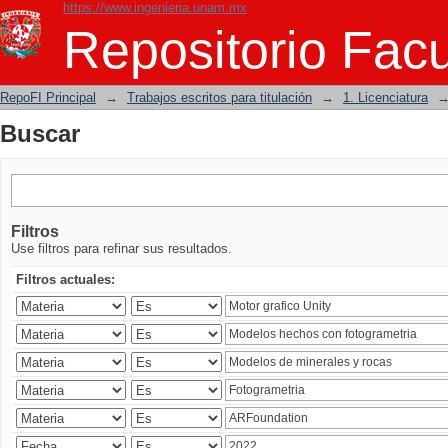
https://www.ingenieria.unam.mx
Buscar
Repositorio Facu
RepoFI Principal
→
Trabajos escritos para titulación
→
1. Licenciatura
Buscar
Filtros
Use filtros para refinar sus resultados.
Filtros actuales: