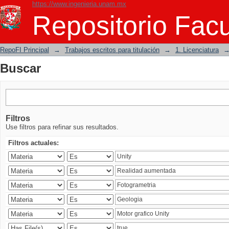
https://www.ingenieria.unam.mx
Buscar
Repositorio Facu
RepoFI Principal
→
Trabajos escritos para titulación
→
1. Licenciatura
Buscar
Filtros
Use filtros para refinar sus resultados.
Filtros actuales: