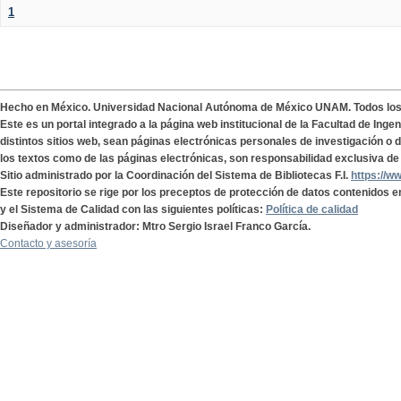
1
Hecho en México. Universidad Nacional Autónoma de México UNAM. Todos lo
Este es un portal integrado a la página web institucional de la Facultad de Ing
distintos sitios web, sean páginas electrónicas personales de investigación o de
los textos como de las páginas electrónicas, son responsabilidad exclusiva de 
Sitio administrado por la Coordinación del Sistema de Bibliotecas F.I.
https://w
Este repositorio se rige por los preceptos de protección de datos contenidos e
y el Sistema de Calidad con las siguientes políticas:
Política de calidad
Diseñador y administrador: Mtro Sergio Israel Franco García.
Contacto y asesoría