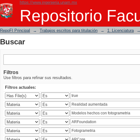
https://www.ingenieria.unam.mx
Buscar
Repositorio Facu
RepoFI Principal
→
Trabajos escritos para titulación
→
1. Licenciatura
Buscar
Filtros
Use filtros para refinar sus resultados.
Filtros actuales: