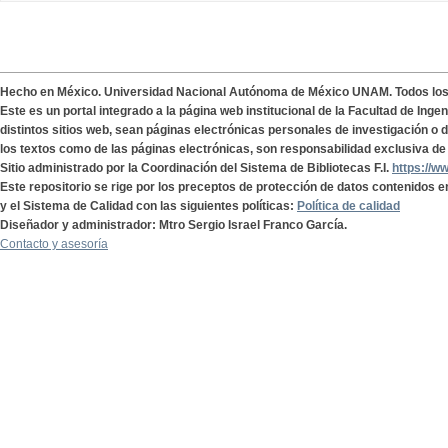
Hecho en México. Universidad Nacional Autónoma de México UNAM. Todos lo
Este es un portal integrado a la página web institucional de la Facultad de Ing
distintos sitios web, sean páginas electrónicas personales de investigación o de
los textos como de las páginas electrónicas, son responsabilidad exclusiva de 
Sitio administrado por la Coordinación del Sistema de Bibliotecas F.I.
https://w
Este repositorio se rige por los preceptos de protección de datos contenidos e
y el Sistema de Calidad con las siguientes políticas:
Política de calidad
Diseñador y administrador: Mtro Sergio Israel Franco García.
Contacto y asesoría