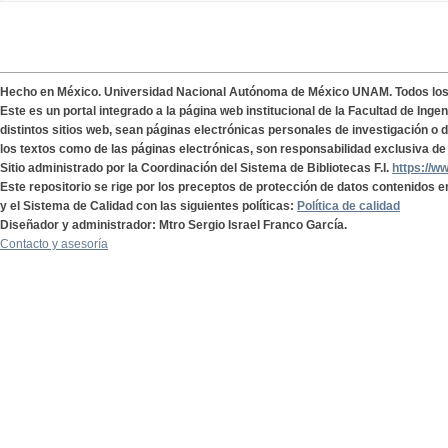
Hecho en México. Universidad Nacional Autónoma de México UNAM. Todos lo
Este es un portal integrado a la página web institucional de la Facultad de Ing
distintos sitios web, sean páginas electrónicas personales de investigación o de
los textos como de las páginas electrónicas, son responsabilidad exclusiva de 
Sitio administrado por la Coordinación del Sistema de Bibliotecas F.I.
https://w
Este repositorio se rige por los preceptos de protección de datos contenidos e
y el Sistema de Calidad con las siguientes políticas:
Política de calidad
Diseñador y administrador: Mtro Sergio Israel Franco García.
Contacto y asesoría