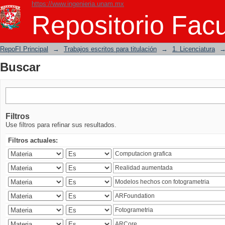
https://www.ingenieria.unam.mx
Buscar
Repositorio Facu
RepoFI Principal
→
Trabajos escritos para titulación
→
1. Licenciatura
Buscar
Filtros
Use filtros para refinar sus resultados.
Filtros actuales: