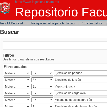
https://www.ingenieria.unam.mx
Buscar
Repositorio Facu
RepoFI Principal
→
Trabajos escritos para titulación
→
1. Licenciatura
Buscar
Filtros
Use filtros para refinar sus resultados.
Filtros actuales: