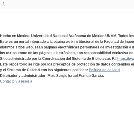
1
Hecho en México. Universidad Nacional Autónoma de México UNAM. Todos lo
Este es un portal integrado a la página web institucional de la Facultad de Ing
distintos sitios web, sean páginas electrónicas personales de investigación o de
los textos como de las páginas electrónicas, son responsabilidad exclusiva de 
Sitio administrado por la Coordinación del Sistema de Bibliotecas F.I.
https://w
Este repositorio se rige por los preceptos de protección de datos contenidos e
y el Sistema de Calidad con las siguientes políticas:
Política de calidad
Diseñador y administrador: Mtro Sergio Israel Franco García.
Contacto y asesoría