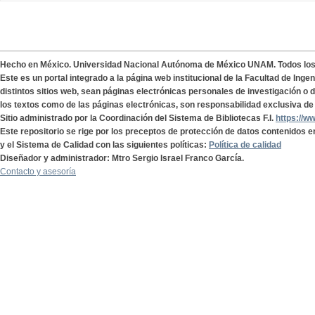
Hecho en México. Universidad Nacional Autónoma de México UNAM. Todos lo
Este es un portal integrado a la página web institucional de la Facultad de Ing
distintos sitios web, sean páginas electrónicas personales de investigación o de
los textos como de las páginas electrónicas, son responsabilidad exclusiva de 
Sitio administrado por la Coordinación del Sistema de Bibliotecas F.I.
https://w
Este repositorio se rige por los preceptos de protección de datos contenidos e
y el Sistema de Calidad con las siguientes políticas:
Política de calidad
Diseñador y administrador: Mtro Sergio Israel Franco García.
Contacto y asesoría