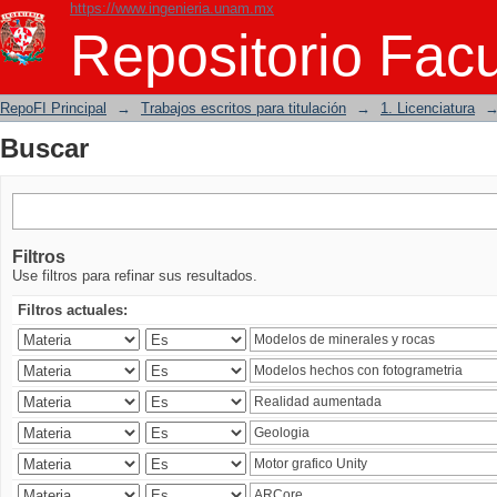
https://www.ingenieria.unam.mx
Buscar
Repositorio Facu
RepoFI Principal
→
Trabajos escritos para titulación
→
1. Licenciatura
Buscar
Filtros
Use filtros para refinar sus resultados.
Filtros actuales: