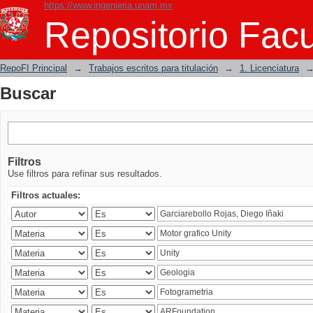
https://www.ingenieria.unam.mx
Buscar
Repositorio Facu
RepoFI Principal
→
Trabajos escritos para titulación
→
1. Licenciatura
Buscar
Filtros
Use filtros para refinar sus resultados.
Filtros actuales: