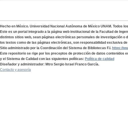
Hecho en México. Universidad Nacional Autónoma de México UNAM. Todos lo
Este es un portal integrado a la página web institucional de la Facultad de Ing
distintos sitios web, sean páginas electrónicas personales de investigación o de
los textos como de las páginas electrónicas, son responsabilidad exclusiva de 
Sitio administrado por la Coordinación del Sistema de Bibliotecas F.I.
https://w
Este repositorio se rige por los preceptos de protección de datos contenidos e
y el Sistema de Calidad con las siguientes políticas:
Política de calidad
Diseñador y administrador: Mtro Sergio Israel Franco García.
Contacto y asesoría