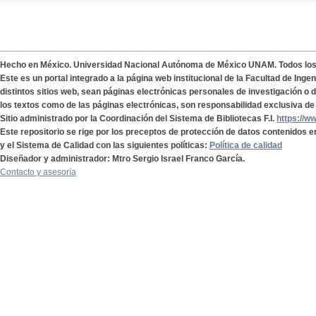
Hecho en México. Universidad Nacional Autónoma de México UNAM. Todos lo
Este es un portal integrado a la página web institucional de la Facultad de Ing
distintos sitios web, sean páginas electrónicas personales de investigación o de
los textos como de las páginas electrónicas, son responsabilidad exclusiva de 
Sitio administrado por la Coordinación del Sistema de Bibliotecas F.I.
https://w
Este repositorio se rige por los preceptos de protección de datos contenidos e
y el Sistema de Calidad con las siguientes políticas:
Política de calidad
Diseñador y administrador: Mtro Sergio Israel Franco García.
Contacto y asesoría