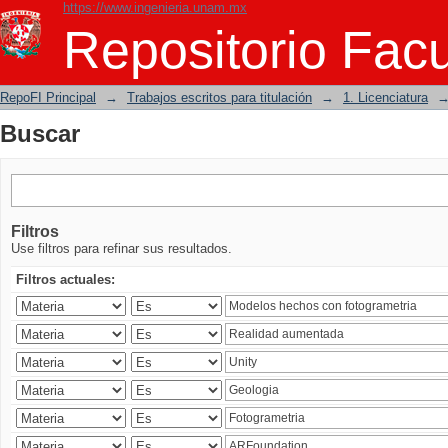
https://www.ingenieria.unam.mx
Buscar
Repositorio Facu
RepoFI Principal
→
Trabajos escritos para titulación
→
1. Licenciatura
Buscar
Filtros
Use filtros para refinar sus resultados.
Filtros actuales: