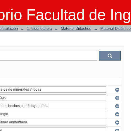
rio Facultad de Ing
 titulación
→
1. Licenciatura
→
Material Didáctico
→
Material Didáctic