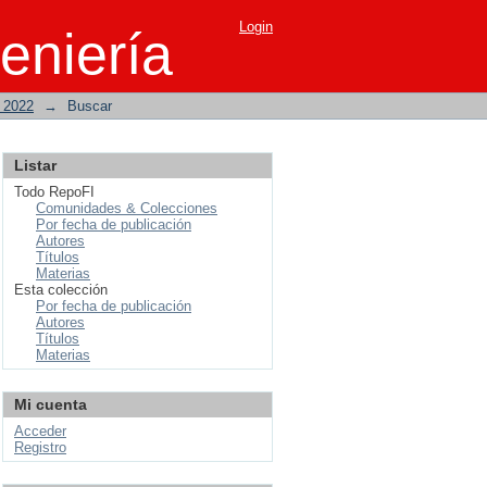
Login
eniería
o 2022
→
Buscar
Listar
Todo RepoFI
Comunidades & Colecciones
Por fecha de publicación
Autores
Títulos
Materias
Esta colección
Por fecha de publicación
Autores
Títulos
Materias
Mi cuenta
Acceder
Registro