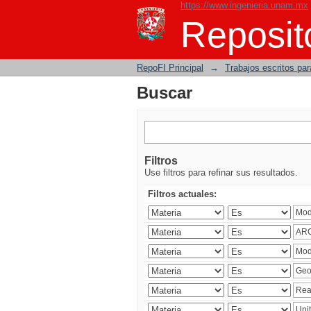
https://www.ingenieria.unam.mx
Buscar
Reposito
RepoFI Principal
→
Trabajos escritos para
Buscar
Filtros
Use filtros para refinar sus resultados.
Filtros actuales: