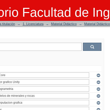
rio Facultad de Ing
 titulación
→
1. Licenciatura
→
Material Didáctico
→
Material Didáctic