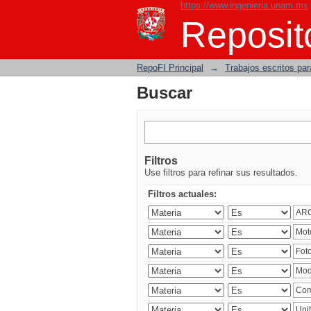
https://www.ingenieria.unam.mx
Buscar
Reposito
RepoFI Principal
→
Trabajos escritos para
Buscar
Filtros
Use filtros para refinar sus resultados.
Filtros actuales: