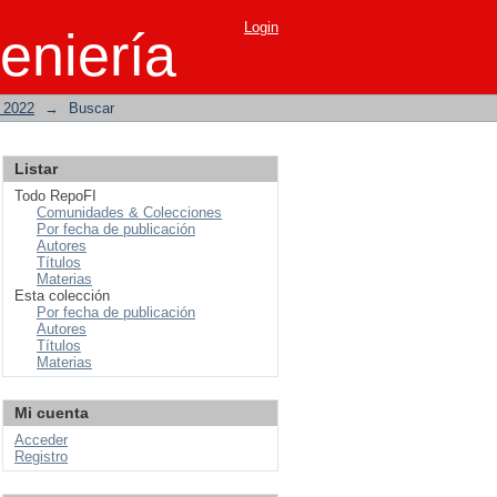
Login
eniería
o 2022
→
Buscar
Listar
Todo RepoFI
Comunidades & Colecciones
Por fecha de publicación
Autores
Títulos
Materias
Esta colección
Por fecha de publicación
Autores
Títulos
Materias
Mi cuenta
Acceder
Registro