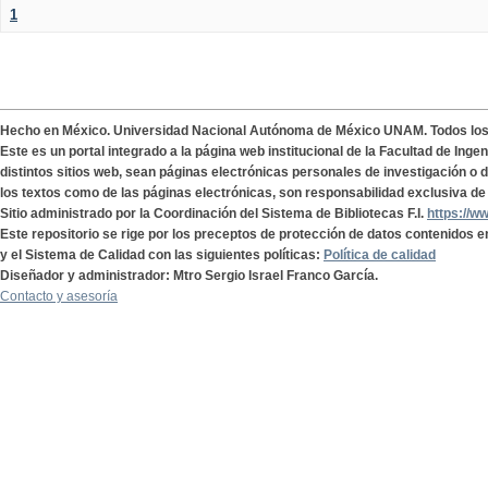
1
Hecho en México. Universidad Nacional Autónoma de México UNAM. Todos lo
Este es un portal integrado a la página web institucional de la Facultad de Ing
distintos sitios web, sean páginas electrónicas personales de investigación o de
los textos como de las páginas electrónicas, son responsabilidad exclusiva de 
Sitio administrado por la Coordinación del Sistema de Bibliotecas F.I.
https://w
Este repositorio se rige por los preceptos de protección de datos contenidos e
y el Sistema de Calidad con las siguientes políticas:
Política de calidad
Diseñador y administrador: Mtro Sergio Israel Franco García.
Contacto y asesoría