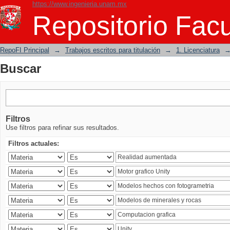
https://www.ingenieria.unam.mx
Buscar
Repositorio Facu
RepoFI Principal
→
Trabajos escritos para titulación
→
1. Licenciatura
Buscar
Filtros
Use filtros para refinar sus resultados.
Filtros actuales: